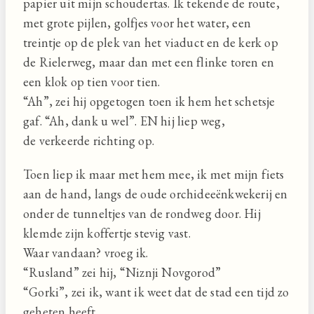
papier uit mijn schoudertas. Ik tekende de route,
met grote pijlen, golfjes voor het water, een
treintje op de plek van het viaduct en de kerk op
de Rielerweg, maar dan met een flinke toren en
een klok op tien voor tien.
“Ah”, zei hij opgetogen toen ik hem het schetsje
gaf. “Ah, dank u wel”. EN hij liep weg,
de verkeerde richting op.
Toen liep ik maar met hem mee, ik met mijn fiets
aan de hand, langs de oude orchideeënkwekerij en
onder de tunneltjes van de rondweg door. Hij
klemde zijn koffertje stevig vast.
Waar vandaan? vroeg ik.
“Rusland” zei hij, “Niznji Novgorod”
“Gorki”, zei ik, want ik weet dat de stad een tijd zo
geheten heeft.